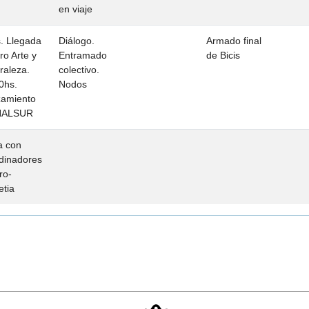
en viaje
. Llegada
Diálogo.
Armado final
ro Arte y
Entramado
de Bicis
raleza.
colectivo.
0hs.
Nodos
amiento
NALSUR
a con
dinadores
ro-
etia