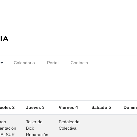
Calendario
Portal
Contacto
coles 2
Jueves 3
Viernes 4
Sabado 5
Domin
ado
Taller de
Pedaleada
entación
Bici:
Colectiva
NALSUR
Reparación