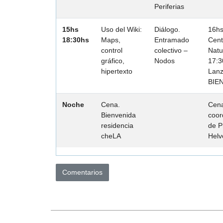
Periferias
15hs
Uso del Wiki:
Diálogo.
16hs
18:30hs
Maps,
Entramado
Cent
control
colectivo –
Natu
gráfico,
Nodos
17:3
hipertexto
Lanz
BIE
Noche
Cena.
Cen
Bienvenida
coor
residencia
de P
cheLA
Helv
Comentarios