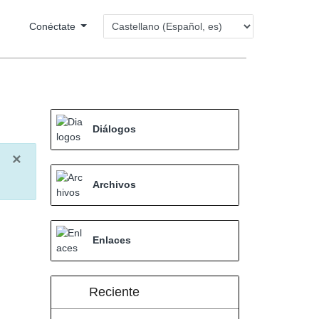
Conéctate
Diálogos
×
Archivos
Enlaces
Reciente