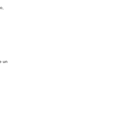
o,
e un