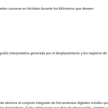
ueden sumarse en bicicleta durante los kilómetros que deseen.
grafía interpretativa generada por el desplazamiento y los registros de 
e abrimos el conjunto integrado de herramientas digitales móviles qu
ica del territorio. Cada artista narra sus días de observación, registro y