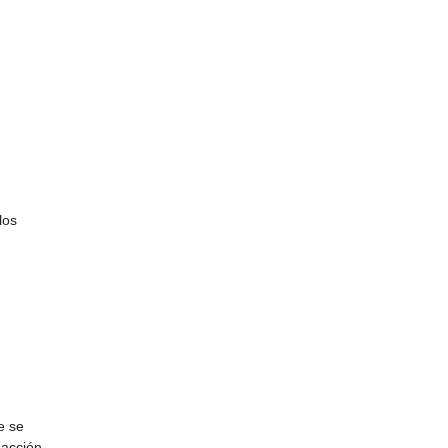
los
e se
 acción