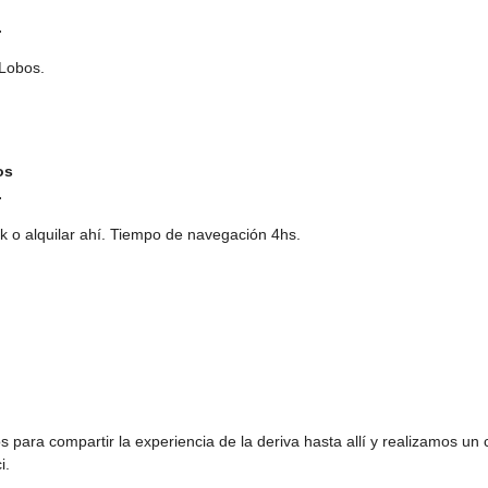
.
 Lobos.
os
.
ak o alquilar ahí. Tiempo de navegación 4hs.
 para compartir la experiencia de la deriva hasta allí y realizamos un c
i.